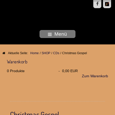
DEBORAH WOODSON
Menü
Aktuelle Seite:
Home
/
SHOP
/
CDs
/
Christmas Gospel
Warenkorb
0
Produkte
-
0,00 EUR
Zum Warenkorb
Christmas Gospel